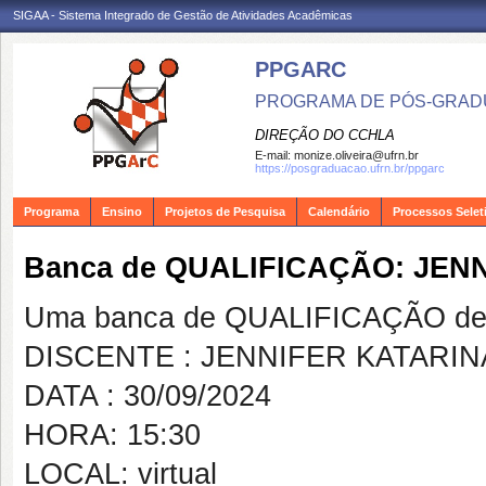
SIGAA - Sistema Integrado de Gestão de Atividades Acadêmicas
PPGARC
PROGRAMA DE PÓS-GRAD
DIREÇÃO DO CCHLA
E-mail:
monize.oliveira@ufrn.br
https://posgraduacao.ufrn.br/ppgarc
Programa
Ensino
Projetos de Pesquisa
Calendário
Processos Selet
Banca de QUALIFICAÇÃO: JEN
Uma banca de QUALIFICAÇÃO de 
DISCENTE : JENNIFER KATARIN
DATA : 30/09/2024
HORA: 15:30
LOCAL: virtual