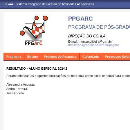
SIGAA - Sistema Integrado de Gestão de Atividades Acadêmicas
PPGARC
PROGRAMA DE PÓS-GRAD
DIREÇÃO DO CCHLA
E-mail:
monize.oliveira@ufrn.br
https://posgraduacao.ufrn.br/ppgarc
Programa
Ensino
Projetos de Pesquisa
Calendário
Processos Selet
RESULTADO - ALUNO ESPECIAL 2024.2
Foram deferidas as seguintes solicitações de matrícula como aluno especial para o co
Alessandra Augusta
Andre Ferreira
José Cícero