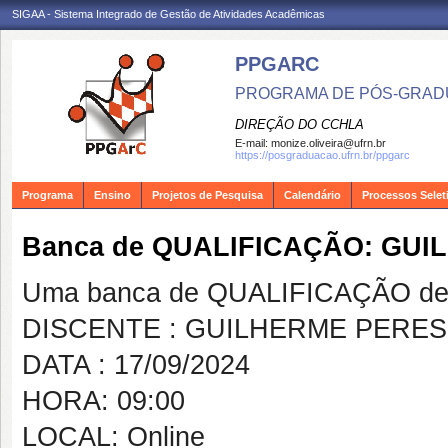
SIGAA - Sistema Integrado de Gestão de Atividades Acadêmicas
PPGARC
PROGRAMA DE PÓS-GRAD
DIREÇÃO DO CCHLA
E-mail:
monize.oliveira@ufrn.br
https://posgraduacao.ufrn.br/ppgarc
Programa
Ensino
Projetos de Pesquisa
Calendário
Processos Selet
Banca de QUALIFICAÇÃO: GU
Uma banca de QUALIFICAÇÃO de 
DISCENTE : GUILHERME PERE
DATA : 17/09/2024
HORA: 09:00
LOCAL: Online