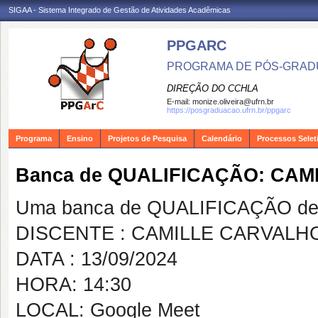
SIGAA - Sistema Integrado de Gestão de Atividades Acadêmicas
PPGARC
PROGRAMA DE PÓS-GRAD
DIREÇÃO DO CCHLA
E-mail:
monize.oliveira@ufrn.br
https://posgraduacao.ufrn.br/ppgarc
Programa
Ensino
Projetos de Pesquisa
Calendário
Processos Selet
Banca de QUALIFICAÇÃO: CA
Uma banca de QUALIFICAÇÃO de 
DISCENTE : CAMILLE CARVALH
DATA : 13/09/2024
HORA: 14:30
LOCAL: Google Meet