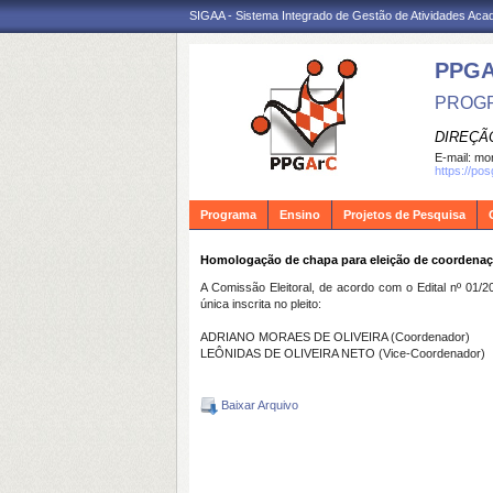
SIGAA - Sistema Integrado de Gestão de Atividades Ac
PPG
PROGR
DIREÇÃ
E-mail:
mon
https://po
Programa
Ensino
Projetos de Pesquisa
Homologação de chapa para eleição de coorden
A Comissão Eleitoral, de acordo com o Edital nº 0
única inscrita no pleito:
ADRIANO MORAES DE OLIVEIRA (Coordenador)
LEÔNIDAS DE OLIVEIRA NETO (Vice-Coordenador)
Baixar Arquivo