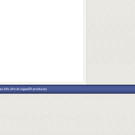
o.info.ufrn.br.sigaa08-producao