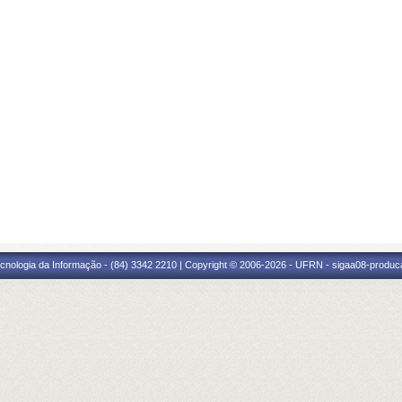
cnologia da Informação - (84) 3342 2210 | Copyright © 2006-2026 - UFRN - sigaa08-produca