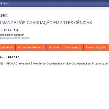
adêmicas
ARC
AMA DE PÓS-GRADUAÇÃO EM ARTES CÊNICAS
O DO CCHLA
ize.oliveira@ufrn.br
sgraduacao.ufrn.br/ppgarc
Calendário
Processos Seletivos
Notícias
Documentos
Outras Opções
ação do PPGARC
1/2023 - PPGARC, referente à eleição de Coordenador e Vice-Coordenador do Programa d