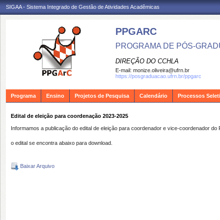
SIGAA - Sistema Integrado de Gestão de Atividades Acadêmicas
PPGARC
PROGRAMA DE PÓS-GRAD
DIREÇÃO DO CCHLA
E-mail:
monize.oliveira@ufrn.br
https://posgraduacao.ufrn.br/ppgarc
Programa
Ensino
Projetos de Pesquisa
Calendário
Processos Selet
Edital de eleição para coordenação 2023-2025
Informamos a publicação do edital de eleição para coordenador e vice-coordenador d
o edital se encontra abaixo para download.
Baixar Arquivo