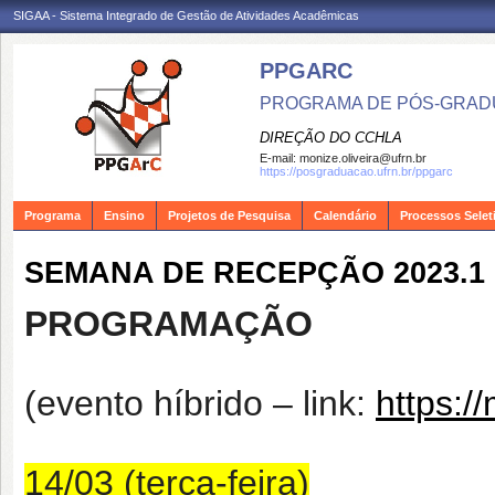
SIGAA - Sistema Integrado de Gestão de Atividades Acadêmicas
PPGARC
PROGRAMA DE PÓS-GRAD
DIREÇÃO DO CCHLA
E-mail:
monize.oliveira@ufrn.br
https://posgraduacao.ufrn.br/ppgarc
Programa
Ensino
Projetos de Pesquisa
Calendário
Processos Selet
SEMANA DE RECEPÇÃO 2023.1
PROGRAMAÇÃO
(evento híbrido – link:
https:/
14/03 (terça-feira)