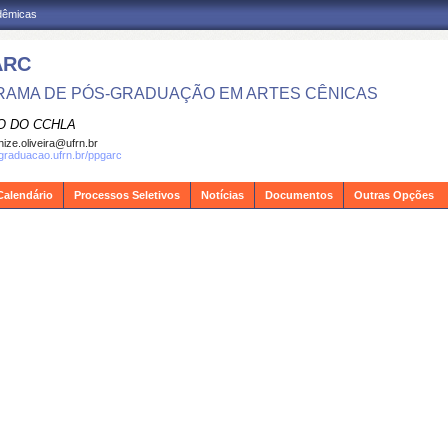
adêmicas
ARC
AMA DE PÓS-GRADUAÇÃO EM ARTES CÊNICAS
O DO CCHLA
ize.oliveira@ufrn.br
sgraduacao.ufrn.br/ppgarc
Calendário
Processos Seletivos
Notícias
Documentos
Outras Opções