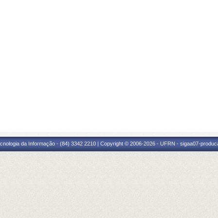
cnologia da Informação - (84) 3342 2210 | Copyright © 2006-2026 - UFRN - sigaa07-produca