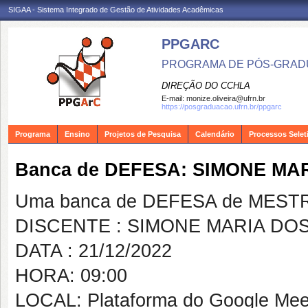
SIGAA - Sistema Integrado de Gestão de Atividades Acadêmicas
PPGARC
PROGRAMA DE PÓS-GRAD
DIREÇÃO DO CCHLA
E-mail:
monize.oliveira@ufrn.br
https://posgraduacao.ufrn.br/ppgarc
Programa
Ensino
Projetos de Pesquisa
Calendário
Processos Selet
Banca de DEFESA: SIMONE MA
Uma banca de DEFESA de MESTRAD
DISCENTE : SIMONE MARIA DO
DATA : 21/12/2022
HORA: 09:00
LOCAL: Plataforma do Google Mee