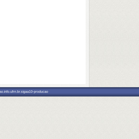
o.info.ufrn.br.sigaa10-producao