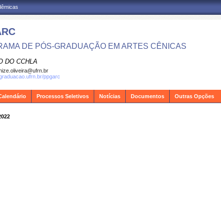
adêmicas
ARC
AMA DE PÓS-GRADUAÇÃO EM ARTES CÊNICAS
O DO CCHLA
ize.oliveira@ufrn.br
sgraduacao.ufrn.br/ppgarc
Calendário
Processos Seletivos
Notícias
Documentos
Outras Opções
2022