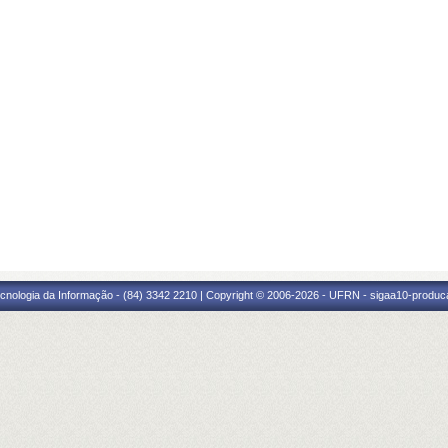
cnologia da Informação - (84) 3342 2210 | Copyright © 2006-2026 - UFRN - sigaa10-produca