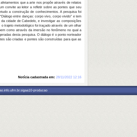
 afetamentos que a arte nos propõe através de relatos
 convite ao leitor a refletir sobre as pontes que seu
etudo a construção de conhecimentos. A pesquisa foi
iálogo entre danças: corpo vivo, corpo vivido” e tem
 da cidade de Cabedelo, e investigar as composições
 o trajeto metodológico foi traçado através de um olhar
o, bem como através da imersão no fenômeno no qual a
geradas desta pesquisa. O diálogo é o ponto norteador
ntes são criadas e pontes são construídas para que as
Notícia cadastrada em:
28/11/2022 12:16
o.info.ufrn.br.sigaa10-producao