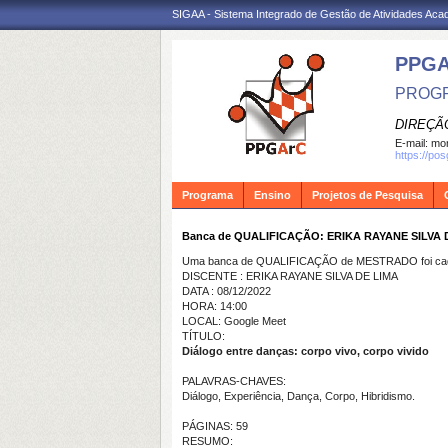
SIGAA - Sistema Integrado de Gestão de Atividades Ac
PPG
PROGR
DIREÇÃ
E-mail:
mon
https://po
Programa
Ensino
Projetos de Pesquisa
Banca de QUALIFICAÇÃO: ERIKA RAYANE SILVA 
Uma banca de QUALIFICAÇÃO de MESTRADO foi cada
DISCENTE : ERIKA RAYANE SILVA DE LIMA
DATA : 08/12/2022
HORA: 14:00
LOCAL: Google Meet
TÍTULO:
Diálogo entre danças: corpo vivo, corpo vivido
PALAVRAS-CHAVES:
Diálogo, Experiência, Dança, Corpo, Hibridismo.
PÁGINAS: 59
RESUMO: