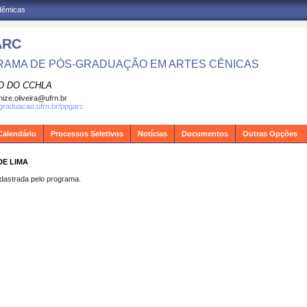
adêmicas
ARC
AMA DE PÓS-GRADUAÇÃO EM ARTES CÊNICAS
O DO CCHLA
ize.oliveira@ufrn.br
sgraduacao.ufrn.br/ppgarc
Calendário
Processos Seletivos
Notícias
Documentos
Outras Opções
DE LIMA
strada pelo programa.