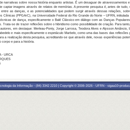
de narrativas sobre nossa história enquanto artistas. É um desaguar de atravessamentos e
captar imagens através de relatos de memórias. A presente pesquisa é, antes de tudo, um
o entre as danças, e as potencialidades que podem surgir através dessas relações, sobr
Cênicas (PPGArC), na Universidade Federal do Rio Grande do Norte – UFRN, intitulada “D
 técnicas de dança, especificamente o Balé Clássico em diálogo com as Danças Populares
Trata-se de trazer reflexões sobre o hibridismo como possibilidade de criação. Para tanto,
ntes autores, em destaque: Merleau-Ponty, Jorge Larrosa, Teodora Alves e Alysson Amânci
de Cabedelo e mais especificamente o espetáculo Marbelo, como uma das bases das reflexões 
a a realização desta pesquisa, acreditando-se que através dele, novas experiências pote
corpo e para a história.
A - URCA
MARQUES
S
cnologia da Informação - (84) 3342 2210 | Copyright © 2006-2026 - UFRN - sigaa10-produca