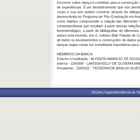
Escrever sobre dança é contribuir para a construção 
de experiências. É um desdobramento que nos permite 
corpo e sua arte podem construir através do diálog
desenvolvida no Programa de Pós-Graduação em Artes 
como objetivo compreender a relação das diferentes
contemporâneas que resultam a partir dessas relações. 
fenomenológico, a partir de bibliografias de difere
autora está inserida, isto é, coletivo Balé Popular 
de todos os levantamentos e construções de dados par
danças sejam vistas em semelhante importância para o 
MEMBROS DA BANCA:
Externo à Instituição - ALYSSON AMANCIO DE SOUZ
Interna - 1164369 - LARISSA KELLY DE OLIVEIRA 
Presidente - 2200162 - TEODORA DE ARAUJO ALVE
SIGAA | Superintendência de Te