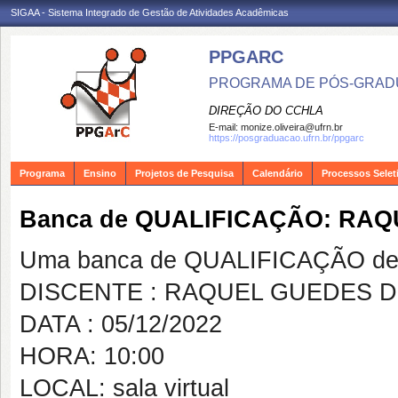
SIGAA - Sistema Integrado de Gestão de Atividades Acadêmicas
PPGARC
PROGRAMA DE PÓS-GRAD
DIREÇÃO DO CCHLA
E-mail:
monize.oliveira@ufrn.br
https://posgraduacao.ufrn.br/ppgarc
Programa
Ensino
Projetos de Pesquisa
Calendário
Processos Selet
Banca de QUALIFICAÇÃO: RA
Uma banca de QUALIFICAÇÃO de 
DISCENTE : RAQUEL GUEDES 
DATA : 05/12/2022
HORA: 10:00
LOCAL: sala virtual