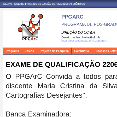
SIGAA - Sistema Integrado de Gestão de Atividades Acadêmicas
PPGARC
PROGRAMA DE PÓS-GRAD
DIREÇÃO DO CCHLA
E-mail:
monize.oliveira@ufrn.br
https://posgraduacao.ufrn.br/ppgarc
Programa
Ensino
Projetos de Pesquisa
Calendário
Processos Selet
EXAME DE QUALIFICAÇÃO 2206
O PPGArC Convida a todos para
discente Maria Cristina da Silva
Cartografias Desejantes".
Banca Examinadora: