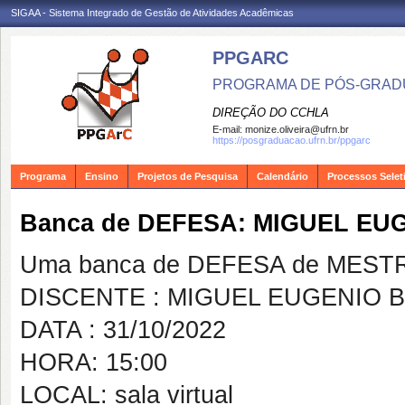
SIGAA - Sistema Integrado de Gestão de Atividades Acadêmicas
PPGARC
PROGRAMA DE PÓS-GRAD
DIREÇÃO DO CCHLA
E-mail:
monize.oliveira@ufrn.br
https://posgraduacao.ufrn.br/ppgarc
Programa
Ensino
Projetos de Pesquisa
Calendário
Processos Selet
Banca de DEFESA: MIGUEL E
Uma banca de DEFESA de MESTRAD
DISCENTE : MIGUEL EUGENIO
DATA : 31/10/2022
HORA: 15:00
LOCAL: sala virtual