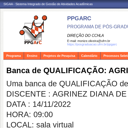
SIGAA - Sistema Integrado de Gestão de Atividades Acadêmicas
PPGARC
PROGRAMA DE PÓS-GRAD
DIREÇÃO DO CCHLA
E-mail:
monize.oliveira@ufrn.br
https://posgraduacao.ufrn.br/ppgarc
Programa
Ensino
Projetos de Pesquisa
Calendário
Processos Selet
Banca de QUALIFICAÇÃO: AGR
Uma banca de QUALIFICAÇÃO de 
DISCENTE : AGRINEZ DIANA D
DATA : 14/11/2022
HORA: 09:00
LOCAL: sala virtual