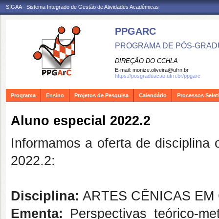
SIGAA - Sistema Integrado de Gestão de Atividades Acadêmicas
PPGARC
PROGRAMA DE PÓS-GRAD
DIREÇÃO DO CCHLA
E-mail:
monize.oliveira@ufrn.br
https://posgraduacao.ufrn.br/ppgarc
Programa
Ensino
Projetos de Pesquisa
Calendário
Processos Selet
Aluno especial 2022.2
Informamos a oferta de disciplin
2022.2:
Disciplina:
ARTES CÊNICAS EM 
Ementa:
Perspectivas teórico-me