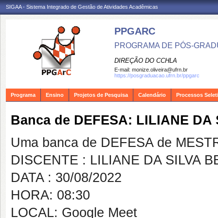
SIGAA - Sistema Integrado de Gestão de Atividades Acadêmicas
PPGARC
PROGRAMA DE PÓS-GRAD
DIREÇÃO DO CCHLA
E-mail:
monize.oliveira@ufrn.br
https://posgraduacao.ufrn.br/ppgarc
Programa
Ensino
Projetos de Pesquisa
Calendário
Processos Selet
Banca de DEFESA: LILIANE DA
Uma banca de DEFESA de MESTRAD
DISCENTE : LILIANE DA SILVA 
DATA : 30/08/2022
HORA: 08:30
LOCAL: Google Meet