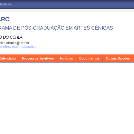
adêmicas
ARC
AMA DE PÓS-GRADUAÇÃO EM ARTES CÊNICAS
O DO CCHLA
ize.oliveira@ufrn.br
sgraduacao.ufrn.br/ppgarc
Calendário
Processos Seletivos
Notícias
Documentos
Outras Opções