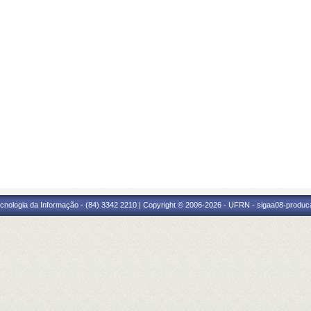
cnologia da Informação - (84) 3342 2210 | Copyright © 2006-2026 - UFRN - sigaa08-produca