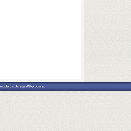
o.info.ufrn.br.sigaa08-producao