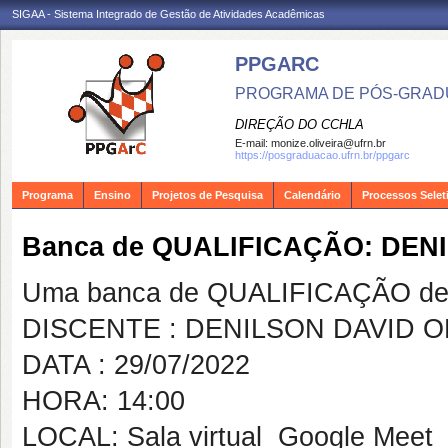
SIGAA - Sistema Integrado de Gestão de Atividades Acadêmicas
PPGARC
PROGRAMA DE PÓS-GRAD
DIREÇÃO DO CCHLA
E-mail:
monize.oliveira@ufrn.br
https://posgraduacao.ufrn.br/ppgarc
Programa
Ensino
Projetos de Pesquisa
Calendário
Processos Selet
Banca de QUALIFICAÇÃO: DENI
Uma banca de QUALIFICAÇÃO de 
DISCENTE : DENILSON DAVID OL
DATA : 29/07/2022
HORA: 14:00
LOCAL: Sala virtual  Google Meet