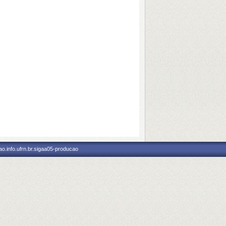
o.info.ufrn.br.sigaa05-producao