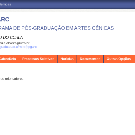
adêmicas
ARC
AMA DE PÓS-GRADUAÇÃO EM ARTES CÊNICAS
O DO CCHLA
ize.oliveira@ufrn.br
sgraduacao.ufrn.br/ppgarc
Calendário
Processos Seletivos
Notícias
Documentos
Outras Opções
vos orientadores