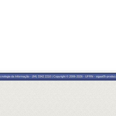
cnologia da Informação - (84) 3342 2210 | Copyright © 2006-2026 - UFRN - sigaa05-produca