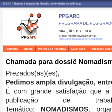
SIGAA - Sistema Integrado de Gestão de Atividades Acadêmicas
PPGARC
PROGRAMA DE PÓS-GRAD
DIREÇÃO DO CCHLA
E-mail:
monize.oliveira@ufrn.br
https://posgraduacao.ufrn.br/ppgarc
Programa
Ensino
Projetos de Pesquisa
Calendário
Processos Selet
Chamada para dossiê Nomadismo
Prezados(as)(es)
,
Pedimos ampla divulgação, ent
É com grande satisfação que a
publicação de tra
Temático:
NOMADISMOS
, orga