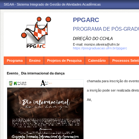
SIGAA - Sistema Integrado de Gestão de Atividades Acadêmicas
PPGARC
PROGRAMA DE PÓS-GRAD
DIREÇÃO DO CCHLA
E-mail:
monize.oliveira@ufrn.br
https://posgraduacao.ufrn.br/ppgarc
Programa
Ensino
Projetos de Pesquisa
Calendário
Processos Selet
Evento_ Dia internacional da dança
chamada para inscrição do evento 
a insrição pode ser realizada dir
Att,