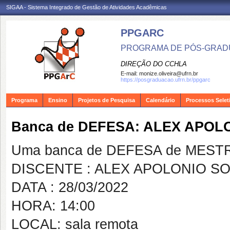
SIGAA - Sistema Integrado de Gestão de Atividades Acadêmicas
PPGARC
PROGRAMA DE PÓS-GRAD
DIREÇÃO DO CCHLA
E-mail:
monize.oliveira@ufrn.br
https://posgraduacao.ufrn.br/ppgarc
Programa
Ensino
Projetos de Pesquisa
Calendário
Processos Selet
Banca de DEFESA: ALEX APOL
Uma banca de DEFESA de MESTRAD
DISCENTE : ALEX APOLONIO S
DATA : 28/03/2022
HORA: 14:00
LOCAL: sala remota