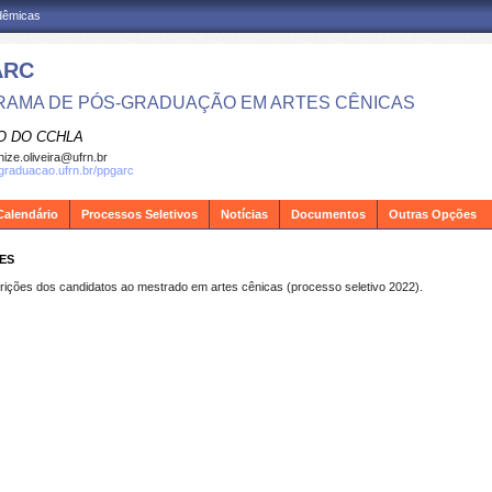
adêmicas
ARC
AMA DE PÓS-GRADUAÇÃO EM ARTES CÊNICAS
O DO CCHLA
ize.oliveira@ufrn.br
sgraduacao.ufrn.br/ppgarc
Calendário
Processos Seletivos
Notícias
Documentos
Outras Opções
ES
ições dos candidatos ao mestrado em artes cênicas (processo seletivo 2022).