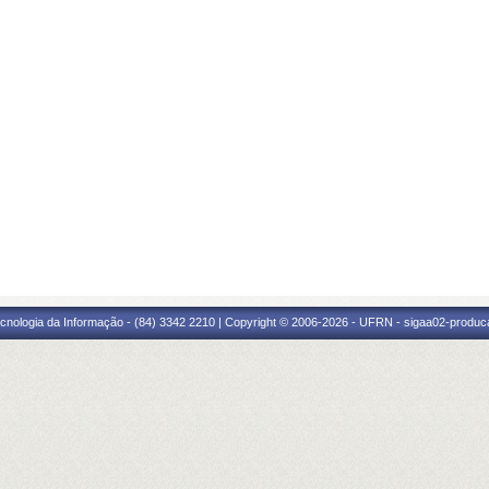
cnologia da Informação - (84) 3342 2210 | Copyright © 2006-2026 - UFRN - sigaa02-produca