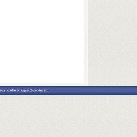
o.info.ufrn.br.sigaa02-producao