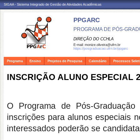
SIGAA - Sistema Integrado de Gestão de Atividades Acadêmicas
PPGARC
PROGRAMA DE PÓS-GRAD
DIREÇÃO DO CCHLA
E-mail:
monize.oliveira@ufrn.br
https://posgraduacao.ufrn.br/ppgarc
Programa
Ensino
Projetos de Pesquisa
Calendário
Processos Selet
INSCRIÇÃO ALUNO ESPECIAL 2
O Programa de Pós-Graduação 
inscrições para alunos especiais 
interessados poderão se candidata