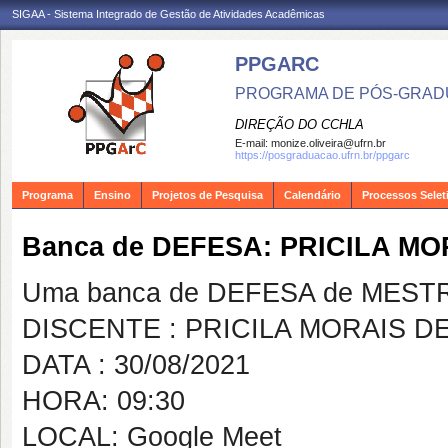
SIGAA - Sistema Integrado de Gestão de Atividades Acadêmicas
PPGARC
PROGRAMA DE PÓS-GRAD
DIREÇÃO DO CCHLA
E-mail:
monize.oliveira@ufrn.br
https://posgraduacao.ufrn.br/ppgarc
Programa
Ensino
Projetos de Pesquisa
Calendário
Processos Selet
Banca de DEFESA: PRICILA MO
Uma banca de DEFESA de MESTRAD
DISCENTE : PRICILA MORAIS D
DATA : 30/08/2021
HORA: 09:30
LOCAL: Google Meet