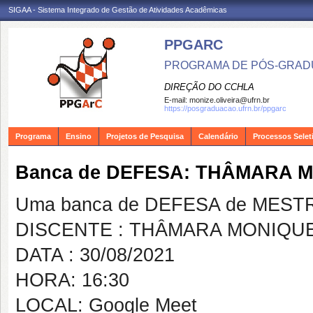
SIGAA - Sistema Integrado de Gestão de Atividades Acadêmicas
PPGARC
PROGRAMA DE PÓS-GRAD
DIREÇÃO DO CCHLA
E-mail:
monize.oliveira@ufrn.br
https://posgraduacao.ufrn.br/ppgarc
Programa
Ensino
Projetos de Pesquisa
Calendário
Processos Selet
Banca de DEFESA: THÂMARA 
Uma banca de DEFESA de MESTRAD
DISCENTE : THÂMARA MONIQU
DATA : 30/08/2021
HORA: 16:30
LOCAL: Google Meet