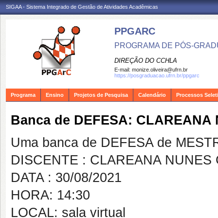
SIGAA - Sistema Integrado de Gestão de Atividades Acadêmicas
PPGARC
PROGRAMA DE PÓS-GRAD
DIREÇÃO DO CCHLA
E-mail:
monize.oliveira@ufrn.br
https://posgraduacao.ufrn.br/ppgarc
Programa
Ensino
Projetos de Pesquisa
Calendário
Processos Selet
Banca de DEFESA: CLAREANA
Uma banca de DEFESA de MESTRAD
DISCENTE : CLAREANA NUNES
DATA : 30/08/2021
HORA: 14:30
LOCAL: sala virtual