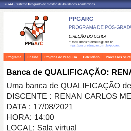
SIGAA - Sistema Integrado de Gestão de Atividades Acadêmicas
PPGARC
PROGRAMA DE PÓS-GRAD
DIREÇÃO DO CCHLA
E-mail:
monize.oliveira@ufrn.br
https://posgraduacao.ufrn.br/ppgarc
Programa
Ensino
Projetos de Pesquisa
Calendário
Processos Selet
Banca de QUALIFICAÇÃO: REN
Uma banca de QUALIFICAÇÃO de 
DISCENTE : RENAN CARLOS ME
DATA : 17/08/2021
HORA: 14:00
LOCAL: Sala virtual