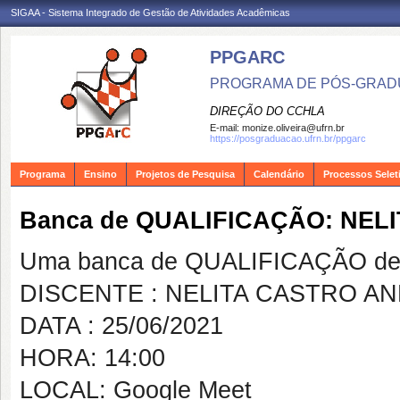
SIGAA - Sistema Integrado de Gestão de Atividades Acadêmicas
PPGARC
PROGRAMA DE PÓS-GRAD
DIREÇÃO DO CCHLA
E-mail:
monize.oliveira@ufrn.br
https://posgraduacao.ufrn.br/ppgarc
Programa
Ensino
Projetos de Pesquisa
Calendário
Processos Selet
Banca de QUALIFICAÇÃO: NE
Uma banca de QUALIFICAÇÃO de 
DISCENTE : NELITA CASTRO A
DATA : 25/06/2021
HORA: 14:00
LOCAL: Google Meet