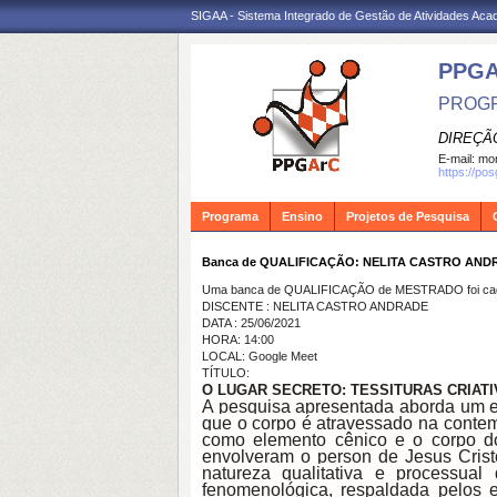
SIGAA - Sistema Integrado de Gestão de Atividades Ac
PPG
PROGR
DIREÇÃ
E-mail:
mon
https://po
Programa
Ensino
Projetos de Pesquisa
Banca de QUALIFICAÇÃO: NELITA CASTRO AND
Uma banca de QUALIFICAÇÃO de MESTRADO foi cada
DISCENTE : NELITA CASTRO ANDRADE
DATA : 25/06/2021
HORA: 14:00
LOCAL: Google Meet
TÍTULO:
O LUGAR SECRETO: TESSITURAS CRIAT
A pesquisa apresentada aborda um est
que o corpo é atravessado na contemp
como elemento cênico e o corpo do 
envolveram o person de Jesus Cris
natureza qualitativa e processua
fenomenológica, respaldada pelos 