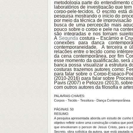
metodologia parte do entendimento qu
laboratórios de investigação que tem
corpo-pele-tecidos. O escrito está 
pesquisa mostrando o início do proces
por meio da técnica de improvisação
busca de uma percepção mais aguçad
pouco sobre o corpo e pele na conte
são integradas e nos tornam sujeit
A
Segunda
costura – Escárnio e Cruc
conexões para dança contemporâ
contemporaneidade. A terceira e ú
relações entre o tecido como intérpr
da cena contemporânea, por fim Conc
esse momento da qualificação, será 
banca possa visualizar a estrutura 
costuras trazemos autores como: Fe
para falar sobre o Corpo-Espaço-Po
(2010-2016) para falar sobre Process
Pavis (2007) e Pelozzo (2013), sobre
com outros autores da filosofia e art
PALAVRAS-CHAVES:
Corpos - Tecido - Tessitura - Dança Contemporânea
PÁGINAS: 50
RESUMO:
A pesquisa apresentada aborda um estudo de cunho te
objetivo refletir sobre uma construção criativa que po
que envolveram o person de Jesus Cristo, para o p
Secreto, obra solística da autora, que está pautada