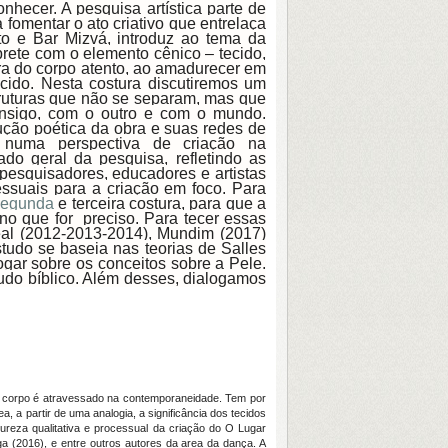
nhecer. A pesquisa artística parte de
fomentar o ato criativo que entrelaça
nto e Bar Mizvá, introduz ao tema da
rprete com o elemento cênico – tecido,
ra do corpo atento, ao amadurecer em
cido. Nesta costura discutiremos um
truturas que não se separam, mas que
consigo, com o outro e com o mundo.
rução poética da obra e suas redes de
 numa perspectiva de criação na
o geral da pesquisa, refletindo as
 pesquisadores, educadores e artistas
essuais para a criação em foco. Para
segunda
e terceira costura, para que a
no que for preciso. Para tecer essas
eal (2012-2013-2014), Mundim (2017)
udo se baseia nas teorias de Salles
ogar sobre os conceitos sobre a Pele.
tudo bíblico. Além desses, dialogamos
 o corpo é atravessado na contemporaneidade. Tem por
, a partir de uma analogia, a significância dos tecidos
eza qualitativa e processual da criação do O Lugar
a (2016), e entre outros autores da area da dança. A