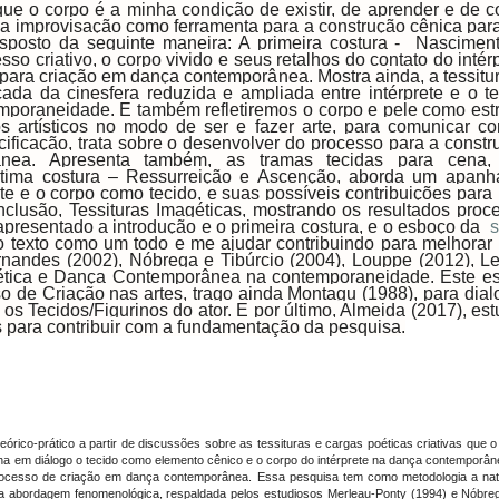
e o corpo é a minha condição de existir, de aprender e de co
 a improvisação como ferramenta para a construção cênica para 
disposto da seguinte maneira: A primeira costura - Nascime
so criativo, o corpo vivido e seus retalhos do contato do inté
 para criação em dança contemporânea. Mostra ainda, a tessitu
a da cinesfera reduzida e ampliada entre intérprete e o te
mporaneidade. E também refletiremos o corpo e pele como es
os artísticos no modo de ser e fazer arte, para comunicar 
ificação, trata sobre o desenvolver do processo para a const
nea. Apresenta também, as tramas tecidas para cena,
ltima costura – Ressurreição e Ascenção, aborda um apanhad
ete e o corpo como tecido, e suas possíveis contribuições para
lusão, Tessituras Imagéticas, mostrando os resultados proc
apresentado a introdução e o primeira costura, e o esboço da
do texto como um todo e me ajudar contribuindo para melhorar 
rnandes (2002), Nóbrega e Tibúrcio (2004), Louppe (2012), L
ética e Dança Contemporânea na contemporaneidade. Este est
o de Criação nas artes, trago ainda Montagu (1988), para dial
 os Tecidos/Figurinos do ator. E por último, Almeida (2017), es
es para contribuir com a fundamentação da pesquisa.
órico-prático a partir de discussões sobre as tessituras e cargas poéticas criativas que
nha em diálogo o tecido como elemento cênico e o corpo do intérprete na dança contemporânea
rocesso de criação em dança contemporânea. Essa pesquisa tem como metodologia a natur
 na abordagem fenomenológica, respaldada pelos estudiosos Merleau-Ponty (1994) e Nóbreg