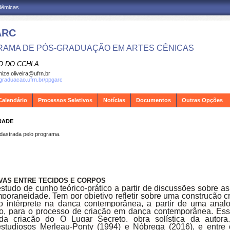
adêmicas
ARC
AMA DE PÓS-GRADUAÇÃO EM ARTES CÊNICAS
O DO CCHLA
ize.oliveira@ufrn.br
sgraduacao.ufrn.br/ppgarc
Calendário
Processos Seletivos
Notícias
Documentos
Outras Opções
RADE
strada pelo programa.
IVAS ENTRE TECIDOS E CORPOS
udo de cunho teórico-prático a partir de discussões sobre as t
oraneidade. Tem por objetivo refletir sobre uma construção c
intérprete na dança contemporânea, a partir de uma analog
to, para o processo de criação em dança contemporânea. Es
l da criação do O Lugar Secreto, obra solística da auto
estudiosos Merleau-Ponty (1994) e Nóbrega (2016), e entre 