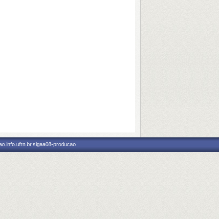
o.info.ufrn.br.sigaa08-producao