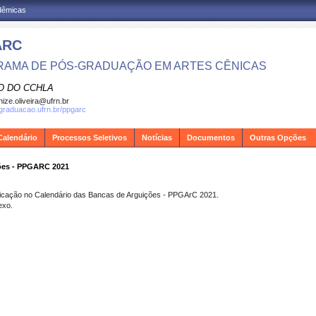
adêmicas
ARC
AMA DE PÓS-GRADUAÇÃO EM ARTES CÊNICAS
O DO CCHLA
ize.oliveira@ufrn.br
sgraduacao.ufrn.br/ppgarc
Calendário
Processos Seletivos
Notícias
Documentos
Outras Opções
ões - PPGARC 2021
ficação no Calendário das Bancas de Arguições - PPGArC 2021.
exo.