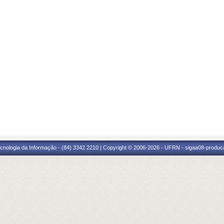
cnologia da Informação - (84) 3342 2210 | Copyright © 2006-2026 - UFRN - sigaa08-produca