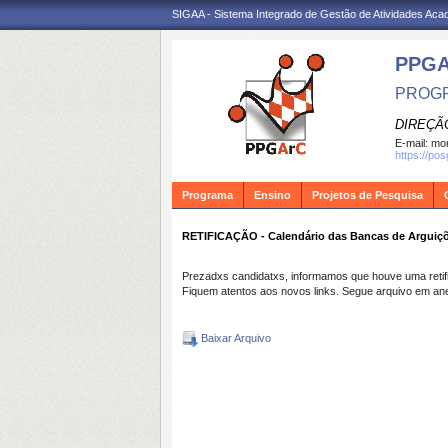
SIGAA - Sistema Integrado de Gestão de Atividades Ac
PPG
PROGR
DIREÇÃ
E-mail:
mon
https://po
Programa
Ensino
Projetos de Pesquisa
RETIFICAÇÃO - Calendário das Bancas de Arguiç
Prezadxs candidatxs, informamos que houve uma reti
Fiquem atentos aos novos links. Segue arquivo em an
Baixar Arquivo