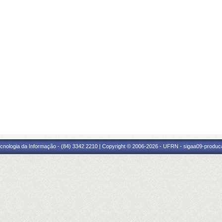
cnologia da Informação - (84) 3342 2210 | Copyright © 2006-2026 - UFRN - sigaa09-produca