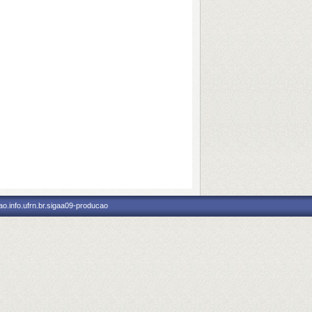
o.info.ufrn.br.sigaa09-producao