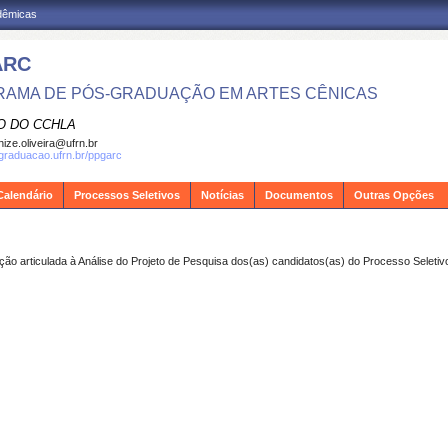
adêmicas
ARC
AMA DE PÓS-GRADUAÇÃO EM ARTES CÊNICAS
O DO CCHLA
ize.oliveira@ufrn.br
sgraduacao.ufrn.br/ppgarc
Calendário
Processos Seletivos
Notícias
Documentos
Outras Opções
ição
articulada à Análise do Projeto de Pesquisa dos(as) candidatos(as) do Processo Selet