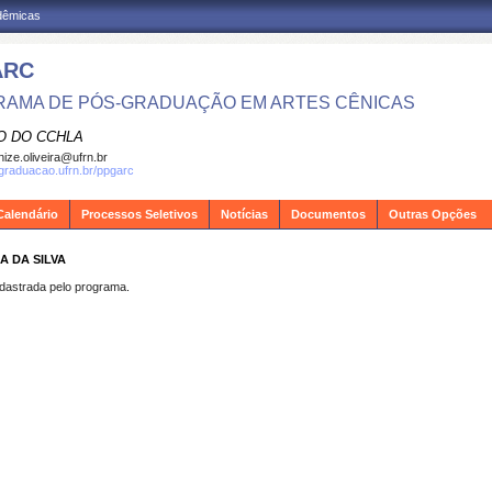
adêmicas
ARC
AMA DE PÓS-GRADUAÇÃO EM ARTES CÊNICAS
O DO CCHLA
ize.oliveira@ufrn.br
sgraduacao.ufrn.br/ppgarc
Calendário
Processos Seletivos
Notícias
Documentos
Outras Opções
A DA SILVA
strada pelo programa.
.