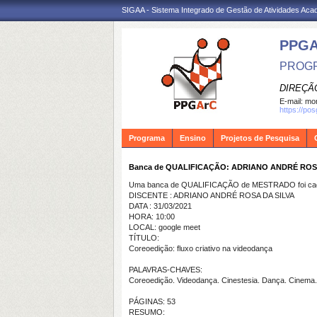
SIGAA - Sistema Integrado de Gestão de Atividades Ac
PPG
PROGR
DIREÇÃ
E-mail:
mon
https://po
Programa
Ensino
Projetos de Pesquisa
Banca de QUALIFICAÇÃO: ADRIANO ANDRÉ ROS
Uma banca de QUALIFICAÇÃO de MESTRADO foi cada
DISCENTE : ADRIANO ANDRÉ ROSA DA SILVA
DATA : 31/03/2021
HORA: 10:00
LOCAL: google meet
TÍTULO:
Coreoedição: fluxo criativo na videodança
PALAVRAS-CHAVES:
Coreoedição. Videodança. Cinestesia. Dança. Cinema
PÁGINAS: 53
RESUMO: