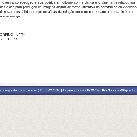
e movem a coreoedição e sua poética em diálogo com a dança e o cinema, revelados nos
nestésico para produção de imagens digitais de forma interativa na construção da videodanç
etir novas possibilidades coreográficas da relação entre corpo, espaço, câmera, intérpret
 e tecnologia.
 PORPINO - UFRN
LZE - UFPB
cnologia da Informação - (84) 3342 2210 | Copyright © 2006-2026 - UFRN - sigaa08-produca