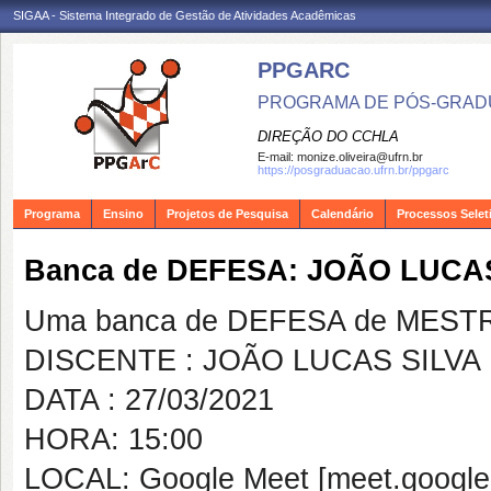
SIGAA - Sistema Integrado de Gestão de Atividades Acadêmicas
PPGARC
PROGRAMA DE PÓS-GRAD
DIREÇÃO DO CCHLA
E-mail:
monize.oliveira@ufrn.br
https://posgraduacao.ufrn.br/ppgarc
Programa
Ensino
Projetos de Pesquisa
Calendário
Processos Selet
Banca de DEFESA: JOÃO LUCA
Uma banca de DEFESA de MESTRAD
DISCENTE : JOÃO LUCAS SILVA
DATA : 27/03/2021
HORA: 15:00
LOCAL: Google Meet [meet.google