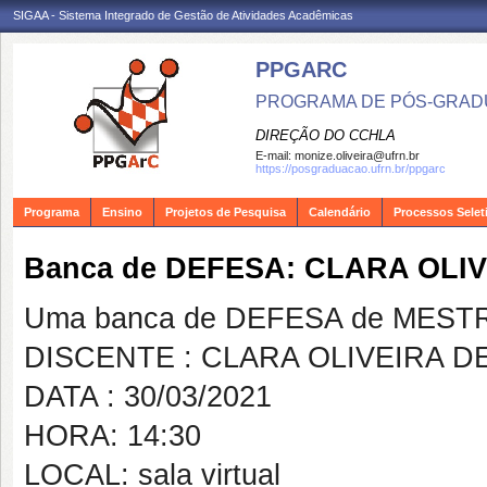
SIGAA - Sistema Integrado de Gestão de Atividades Acadêmicas
PPGARC
PROGRAMA DE PÓS-GRAD
DIREÇÃO DO CCHLA
E-mail:
monize.oliveira@ufrn.br
https://posgraduacao.ufrn.br/ppgarc
Programa
Ensino
Projetos de Pesquisa
Calendário
Processos Selet
Banca de DEFESA: CLARA OLI
Uma banca de DEFESA de MESTRAD
DISCENTE : CLARA OLIVEIRA 
DATA : 30/03/2021
HORA: 14:30
LOCAL: sala virtual