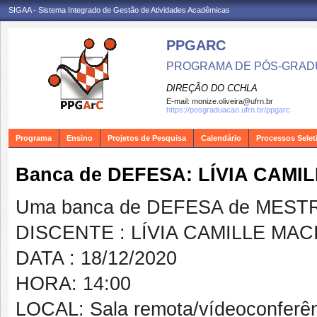
SIGAA - Sistema Integrado de Gestão de Atividades Acadêmicas
PPGARC
PROGRAMA DE PÓS-GRAD
DIREÇÃO DO CCHLA
E-mail:
monize.oliveira@ufrn.br
https://posgraduacao.ufrn.br/ppgarc
Programa
Ensino
Projetos de Pesquisa
Calendário
Processos Selet
Banca de DEFESA: LÍVIA CAMI
Uma banca de DEFESA de MESTRAD
DISCENTE : LÍVIA CAMILLE MAC
DATA : 18/12/2020
HORA: 14:00
LOCAL: Sala remota/vídeoconferê