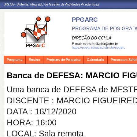
SIGAA - Sistema Integrado de Gestão de Atividades Acadêmicas
PPGARC
PROGRAMA DE PÓS-GRAD
DIREÇÃO DO CCHLA
E-mail:
monize.oliveira@ufrn.br
https://posgraduacao.ufrn.br/ppgarc
Programa
Ensino
Projetos de Pesquisa
Calendário
Processos Selet
Banca de DEFESA: MARCIO FI
Uma banca de DEFESA de MESTRAD
DISCENTE : MARCIO FIGUEIRED
DATA : 16/12/2020
HORA: 16:00
LOCAL: Sala remota