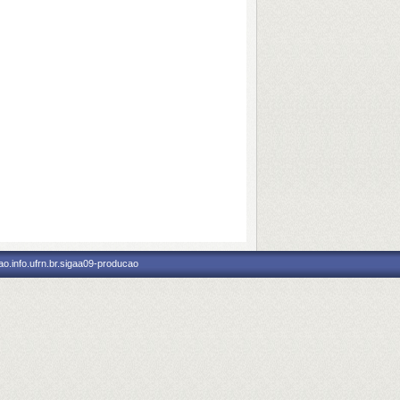
o.info.ufrn.br.sigaa09-producao