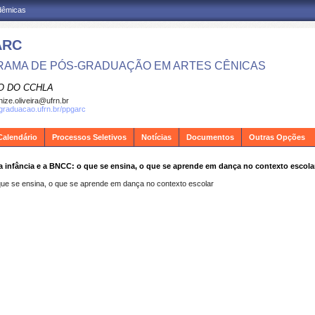
adêmicas
ARC
AMA DE PÓS-GRADUAÇÃO EM ARTES CÊNICAS
O DO CCHLA
ize.oliveira@ufrn.br
sgraduacao.ufrn.br/ppgarc
Calendário
Processos Seletivos
Notícias
Documentos
Outras Opções
a infância e a BNCC: o que se ensina, o que se aprende em dança no contexto escola
que se ensina, o que se aprende em dança no contexto escolar