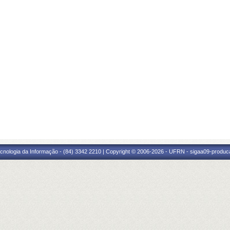
cnologia da Informação - (84) 3342 2210 | Copyright © 2006-2026 - UFRN - sigaa09-produca