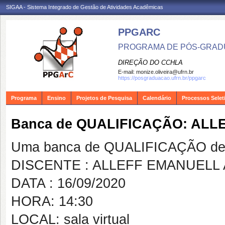
SIGAA - Sistema Integrado de Gestão de Atividades Acadêmicas
PPGARC
PROGRAMA DE PÓS-GRAD
DIREÇÃO DO CCHLA
E-mail:
monize.oliveira@ufrn.br
https://posgraduacao.ufrn.br/ppgarc
Programa
Ensino
Projetos de Pesquisa
Calendário
Processos Selet
Banca de QUALIFICAÇÃO: AL
Uma banca de QUALIFICAÇÃO de 
DISCENTE : ALLEFF EMANUELL
DATA : 16/09/2020
HORA: 14:30
LOCAL: sala virtual