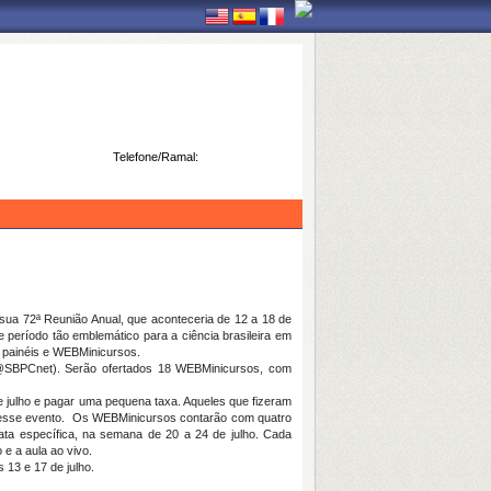
Telefone/Ramal:
 sua 72ª Reunião Anual, que aconteceria de 12 a
18 de
período tão emblemático para a ciência brasileira em
s, painéis e WEBMinicursos.
SBPCnet). Serão ofertados 18 WEBMinicursos, com
e julho
e pagar uma pequena taxa. Aqueles que fizeram
r nesse evento. Os WEBMinicursos contarão com quatro
data específica, na semana de 20 a
24 de julho
. Cada
o
e a aula ao vivo.
as 13 e
17 de julho
.