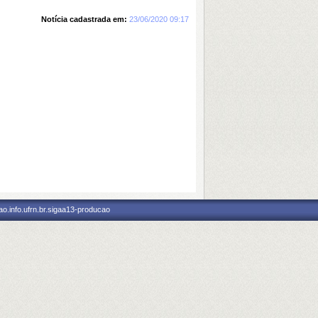
Notícia cadastrada em:
23/06/2020 09:17
o.info.ufrn.br.sigaa13-producao