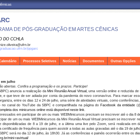
adêmicas
ARC
AMA DE PÓS-GRADUAÇÃO EM ARTES CÊNICAS
O DO CCHLA
ize.oliveira@ufrn.br
sgraduacao.ufrn.br/ppgarc
Calendário
Processos Seletivos
Notícias
Documentos
Outras Opções
C em julho
ão abertas. Confira a programação e os prazos. Participe!
(SBPC) anuncia a realização da
Mini Reunião Anual Virtual
, uma versão online e reduzida de
e, e que teve de ser adiada por conta da pandemia do novo coronavírus. Para marcar esse 
rganiza, entre os dias 12 e
24 de julho
, uma série de atividades virtuais, como conferência
ivo no canal do YouTube da SBPC e compartilhada na página do
Facebook da entidade
(@
completa dos minicursos online está disponível neste link
.
interessados em participar de um ou mais WEBMinicursos precisam se inscrever até o dia
8 d
ticipar de um ou mais WEBMinicursos da Mini Reunião Anual Virtual precisam se inscreve
e disponibilizadas de 8 a
19 de julho
, e a última uma live pelo Zoom, será realizada em 
 a certificado de frequência para quem assistir a todas as aulas gravadas até o dia
19 de julh
a SBPC será no dia
12 de julho
, às 18h30. Já as conferências e painéis ocorrerão entre os di
rg.br/mini-ravirtual/