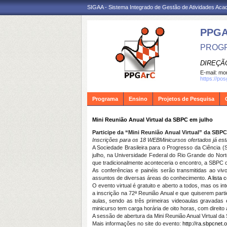
SIGAA - Sistema Integrado de Gestão de Atividades Ac
PPG
PROGR
DIREÇÃ
E-mail:
mon
https://po
Programa
Ensino
Projetos de Pesquisa
Mini Reunião Anual Virtual da SBPC em julho
Participe da “Mini Reunião Anual Virtual” da SBP
Inscrições para os 18 WEBMinicursos ofertados já est
A Sociedade Brasileira para o Progresso da Ciência 
julho
, na Universidade Federal do Rio Grande do Nort
que tradicionalmente aconteceria o encontro, a SBPC o
As conferências e painéis serão transmitidas ao v
assuntos de diversas áreas do conhecimento.
A lista 
O evento virtual é gratuito e aberto a todos, mas os 
a inscrição na 72ª Reunião Anual e que quiserem par
aulas, sendo as três primeiras videoaulas gravadas 
minicurso tem carga horária de oito horas, com direito
A sessão de abertura da Mini Reunião Anual Virtual d
Mais informações no site do evento:
http://ra.sbpcnet.o