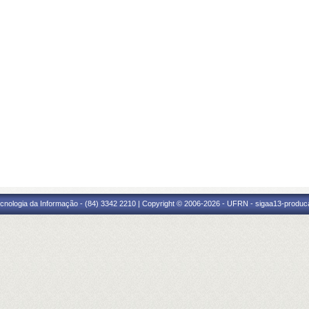
cnologia da Informação - (84) 3342 2210 | Copyright © 2006-2026 - UFRN - sigaa13-produca