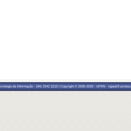
cnologia da Informação - (84) 3342 2210 | Copyright © 2006-2026 - UFRN - sigaa03-produca