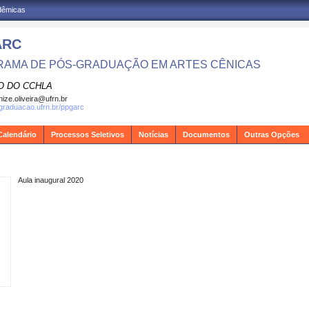
adêmicas
ARC
AMA DE PÓS-GRADUAÇÃO EM ARTES CÊNICAS
O DO CCHLA
ize.oliveira@ufrn.br
sgraduacao.ufrn.br/ppgarc
Calendário
Processos Seletivos
Notícias
Documentos
Outras Opções
Aula inaugural 2020