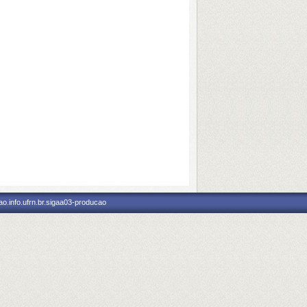
o.info.ufrn.br.sigaa03-producao