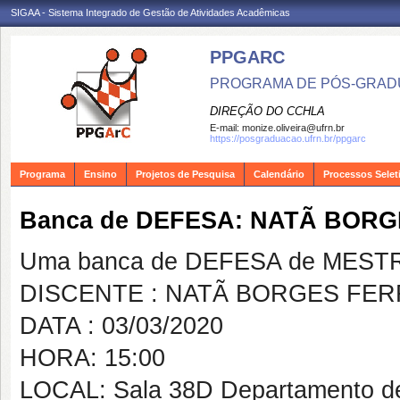
SIGAA - Sistema Integrado de Gestão de Atividades Acadêmicas
PPGARC
PROGRAMA DE PÓS-GRAD
DIREÇÃO DO CCHLA
E-mail:
monize.oliveira@ufrn.br
https://posgraduacao.ufrn.br/ppgarc
Programa
Ensino
Projetos de Pesquisa
Calendário
Processos Selet
Banca de DEFESA: NATÃ BOR
Uma banca de DEFESA de MESTRAD
DISCENTE : NATÃ BORGES FER
DATA : 03/03/2020
HORA: 15:00
LOCAL: Sala 38D Departamento de