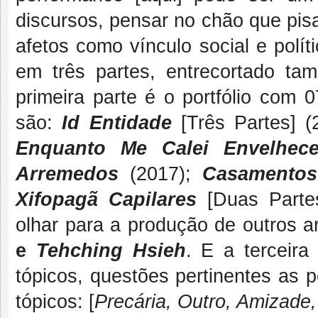
discursos, pensar no chão que pisa
afetos como vínculo social e polí
em três partes, entrecortado tam
primeira parte é o portfólio com 
são:
Id Entidade
[Três Partes] (
Enquanto Me Calei Envelhe
Arremedos
(2017);
Casamentos
Xifopagã Capilares
[Duas Partes
olhar para a produção de outros ar
e
Tehching Hsieh
. E a terceira
tópicos, questões pertinentes as 
tópicos: [
Precária, Outro, Amizade