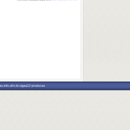
o.info.ufrn.br.sigaa12-producao