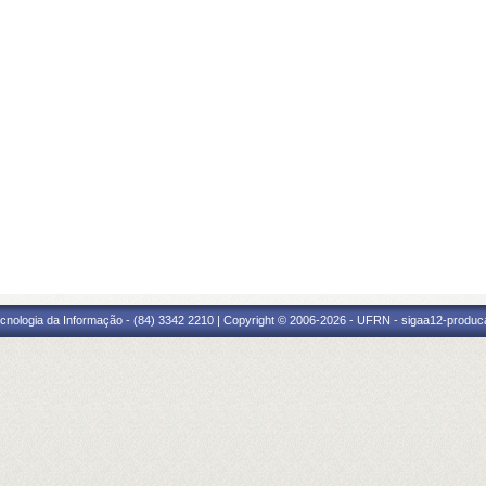
cnologia da Informação - (84) 3342 2210 | Copyright © 2006-2026 - UFRN - sigaa12-produca