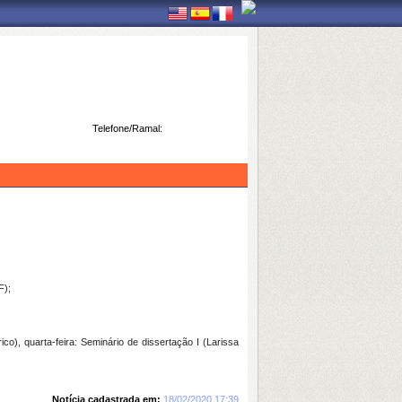
Telefone/Ramal:
F);
o), quarta-feira: Seminário de dissertação I (Larissa
Notícia cadastrada em:
18/02/2020 17:39