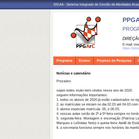
SIGAA - Sistema Integrado de Gestão de Atividades Ac
PPG
PROGR
DIREÇÃ
E-mail:
mon
https://po
Programa
Ensino
Projetos de Pesquisa
Notícias e calendário
Prezadxs
sejam todes muito bem vindos nesse ano de 2020.
seguem informações importantes:
1. todos os alunos de 2020 já estão cadastrados no si
2. as matrículas se iniciam no dia 02.03 até 04.03 com
3. alunos especiais matrícula
05, e 06.03;
4. nossas aulas serão de 2ª a 5ª feira sempre no horár
5. segunda-feira: Montagem e encenação (Patrícia Lea
Marques e Leônidas Neto) e quinta-feira: Ateliê de Est
6. a secretaria funciona sempre nos horários da manhã