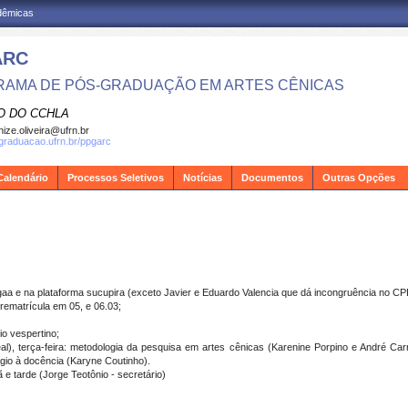
adêmicas
ARC
AMA DE PÓS-GRADUAÇÃO EM ARTES CÊNICAS
O DO CCHLA
ize.oliveira@ufrn.br
sgraduacao.ufrn.br/ppgarc
Calendário
Processos Seletivos
Notícias
Documentos
Outras Opções
gaa e na plataforma sucupira (exceto Javier e Eduardo Valencia que dá incongruência no CP
 rematrícula em 05, e 06.03;
io vespertino;
l), terça-feira: metodologia da pesquisa em artes cênicas (Karenine Porpino e André Carric
ágio à docência (Karyne Coutinho).
 e tarde (Jorge Teotônio - secretário)