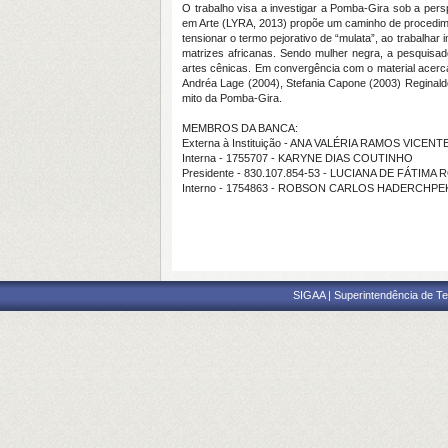
O trabalho visa a investigar a Pomba-Gira sob a pers
em Arte (LYRA, 2013) propõe um caminho de procedime
tensionar o termo pejorativo de “mulata”, ao trabalhar
matrizes africanas. Sendo mulher negra, a pesquisad
artes cênicas. Em convergência com o material acerc
Andréa Lage (2004), Stefania Capone (2003) Reginaldo
mito da Pomba-Gira.
MEMBROS DA BANCA:
Externa à Instituição - ANA VALÉRIA RAMOS VICENT
Interna - 1755707 - KARYNE DIAS COUTINHO
Presidente - 830.107.854-53 - LUCIANA DE FÁTIM
Interno - 1754863 - ROBSON CARLOS HADERCHPE
SIGAA | Superintendência de Te