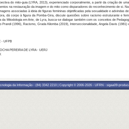
pectiva do mito-guia (LYRA, 2013), experienciado corporalmente, a partir da criação de u
ntos na restauração da imagem e do mito como disparadores do reconhecimento de si. Na
 imagens associadas à ideia de figuras femininas objetificadas pela sexualidade e advindas 
ora, dá corpo à figura da Pomba-Gira, discute questões sobre racismo estruturante e fem
a da Mitodologia em Arte, de Lyra, busca-se dialogar também com os conceitos de Pedagogi
 Prandi (1996), Racismo, Grada Kilomba (2019), Interseccionalidade, Angela Davis (1981)
E - UFPB
A ROCHA PEREIRA DE LYRA - UERJ
K
cnologia da Informação - (84) 3342 2210 | Copyright © 2006-2026 - UFRN - sigaa09-produca