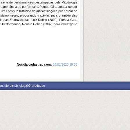
ma série de performances destampadas pela Mitodologia
 experiência de performar a Pomba-Gira, acaba-se por
de um contexto histórico de discriminações por serem de
inismo negro, procurando trazê-las para o âmbito das
a das Encruzilhadas, Luiz Rufino (2019). Pomba-Gira,
 e Performance, Renato Cohen (2002) para investigar o
Notícia cadastrada em:
28/01/2020 19:55
o.info.ufrn.br.sigaa09-producao