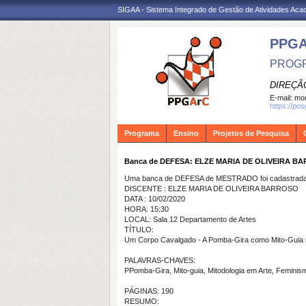
SIGAA - Sistema Integrado de Gestão de Atividades Ac
PPG
PROGR
DIREÇÃ
E-mail:
mon
https://po
Programa
Ensino
Projetos de Pesquisa
Banca de DEFESA: ELZE MARIA DE OLIVEIRA B
Uma banca de DEFESA de MESTRADO foi cadastrada 
DISCENTE : ELZE MARIA DE OLIVEIRA BARROSO
DATA : 10/02/2020
HORA: 15:30
LOCAL: Sala 12 Departamento de Artes
TÍTULO:
Um Corpo Cavalgado - A Pomba-Gira como Mito-Guia n
PALAVRAS-CHAVES:
PPomba-Gira, Mito-guia, Mitodologia em Arte, Feminism
PÁGINAS: 190
RESUMO: