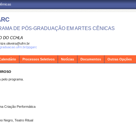
adêmicas
ARC
AMA DE PÓS-GRADUAÇÃO EM ARTES CÊNICAS
O DO CCHLA
ize.oliveira@ufrn.br
sgraduacao.ufrn.br/ppgarc
Calendário
Processos Seletivos
Notícias
Documentos
Outras Opções
ARROSO
pelo programa.
a Criação Performática
o Negro, Teatro Ritual