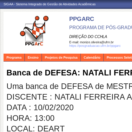
SIGAA - Sistema Integrado de Gestão de Atividades Acadêmicas
PPGARC
PROGRAMA DE PÓS-GRAD
DIREÇÃO DO CCHLA
E-mail:
monize.oliveira@ufrn.br
https://posgraduacao.ufrn.br/ppgarc
Programa
Ensino
Projetos de Pesquisa
Calendário
Processos Selet
Banca de DEFESA: NATALI FE
Uma banca de DEFESA de MESTRAD
DISCENTE : NATALI FERREIRA
DATA : 10/02/2020
HORA: 13:00
LOCAL: DEART