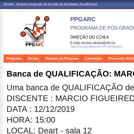
SIGAA - Sistema Integrado de Gestão de Atividades Acadêmicas
PPGARC
PROGRAMA DE PÓS-GRAD
DIREÇÃO DO CCHLA
E-mail:
monize.oliveira@ufrn.br
https://posgraduacao.ufrn.br/ppgarc
Programa
Ensino
Projetos de Pesquisa
Calendário
Processos Selet
Banca de QUALIFICAÇÃO: MAR
Uma banca de QUALIFICAÇÃO de 
DISCENTE : MARCIO FIGUEIRED
DATA : 12/12/2019
HORA: 15:00
LOCAL: Deart - sala 12