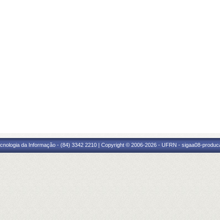
cnologia da Informação - (84) 3342 2210 | Copyright © 2006-2026 - UFRN - sigaa08-produca