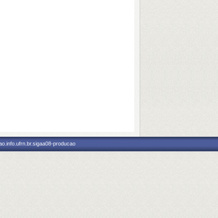
o.info.ufrn.br.sigaa08-producao