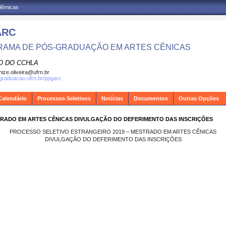
adêmicas
ARC
AMA DE PÓS-GRADUAÇÃO EM ARTES CÊNICAS
O DO CCHLA
ize.oliveira@ufrn.br
sgraduacao.ufrn.br/ppgarc
Calendário
Processos Seletivos
Notícias
Documentos
Outras Opções
STRADO EM ARTES CÊNICAS DIVULGAÇÃO DO DEFERIMENTO DAS INSCRIÇÕES
PROCESSO SELETIVO ESTRANGEIRO 2019 – MESTRADO EM ARTES CÊNICAS
DIVULGAÇÃO DO DEFERIMENTO DAS INSCRIÇÕES