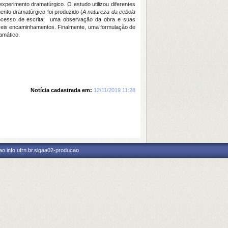
xperimento dramatúrgico. O estudo utilizou diferentes
ento dramatúrgico foi produzido (
A natureza da cebola
rocesso de escrita; uma observação da obra e suas
veis encaminhamentos. Finalmente, uma formulação de
ramático.
Notícia cadastrada em:
12/11/2019 11:28
o.info.ufrn.br.sigaa02-producao