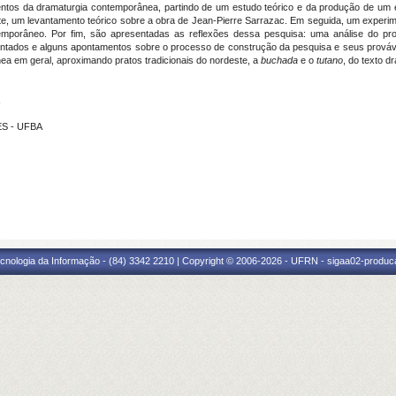
entos da dramaturgia contemporânea, partindo de um estudo teórico e da produção de um e
nte, um levantamento teórico sobre a obra de Jean-Pierre Sarrazac. Em seguida, um experim
emporâneo. Por fim, são apresentadas as reflexões dessa pesquisa: uma análise do p
entados e alguns apontamentos sobre o processo de construção da pesquisa e seus prová
a em geral, aproximando pratos tradicionais do nordeste, a
buchada
e o
tutano
, do texto d
ES - UFBA
cnologia da Informação - (84) 3342 2210 | Copyright © 2006-2026 - UFRN - sigaa02-produca