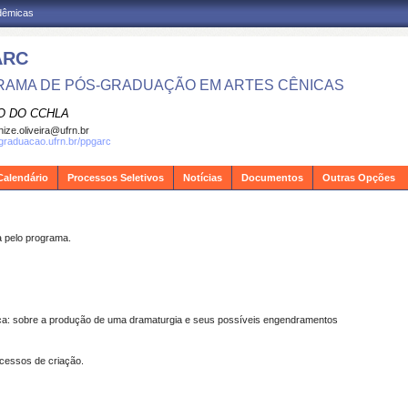
adêmicas
ARC
AMA DE PÓS-GRADUAÇÃO EM ARTES CÊNICAS
O DO CCHLA
ize.oliveira@ufrn.br
sgraduacao.ufrn.br/ppgarc
Calendário
Processos Seletivos
Notícias
Documentos
Outras Opções
pelo programa.
nica: sobre a produção de uma dramaturgia e seus possíveis engendramentos
cessos de criação.