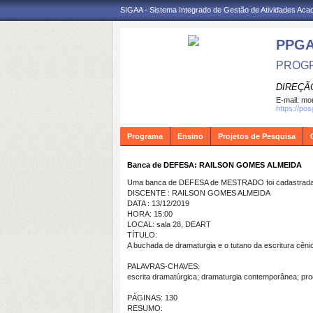
SIGAA - Sistema Integrado de Gestão de Atividades Ac
PPG
PROGR
DIREÇÃ
E-mail:
mon
https://po
Programa
Ensino
Projetos de Pesquisa
Banca de DEFESA: RAILSON GOMES ALMEIDA
Uma banca de DEFESA de MESTRADO foi cadastrada 
DISCENTE : RAILSON GOMES ALMEIDA
DATA : 13/12/2019
HORA: 15:00
LOCAL: sala 28, DEART
TÍTULO:
A buchada de dramaturgia e o tutano da escritura cê
PALAVRAS-CHAVES:
escrita dramatúrgica; dramaturgia contemporânea; pro
PÁGINAS: 130
RESUMO: