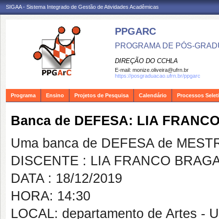
SIGAA - Sistema Integrado de Gestão de Atividades Acadêmicas
PPGARC
PROGRAMA DE PÓS-GRAD
DIREÇÃO DO CCHLA
E-mail:
monize.oliveira@ufrn.br
https://posgraduacao.ufrn.br/ppgarc
Programa
Ensino
Projetos de Pesquisa
Calendário
Processos Selet
Banca de DEFESA: LIA FRANC
Uma banca de DEFESA de MESTRAD
DISCENTE : LIA FRANCO BRAG
DATA : 18/12/2019
HORA: 14:30
LOCAL: departamento de Artes - 